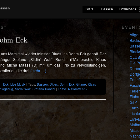
Bassen
Start
Bassen
Downloads
SS
”
EVENT
Allge
 Dohm-Eck
Backs
Bass
Block
t uns Marc mal wieder feinsten Blues ins Dohm-Eck geholt. Der
CLUB
Sänger Stefano „Slidin‘ Wolf“ Ronchi (ITA) brachte Klaas
Die P
nd Micha Maass (D) mit, um das Trio zu vervollständigen.
Dohm
entierten die drei
(mehr …)
Dorfg
Erntef
m-Eck
,
Live-Musik
| Tags:
Bassen
,
Blues
,
Dohm-Eck
,
Gitarre
,
Klaas
Fasch
hlagzeug
,
Slidin' Wolf
,
Stefano Ronchi
|
Leave A Comment »
Feuer
Flohm
GTP
Lanz-
Lichte
Live-
Maib
Mitts
Nacht