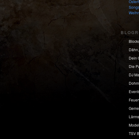
Oster
Songs
Weihn
BLOGR
Block
Dähn,
Dein 
Die P
DJ Ma
Dohm
Event
Feuer
Gemei
Lärms
Model
TSV 