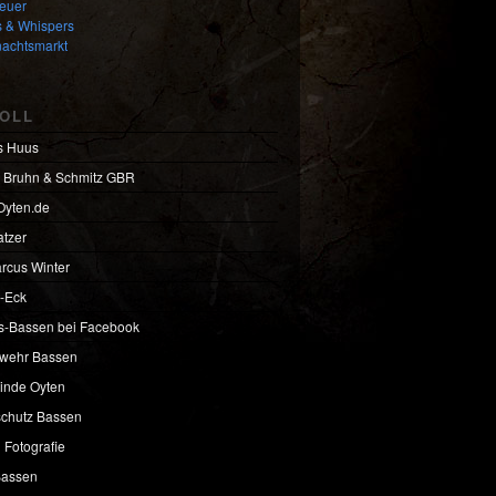
feuer
 & Whispers
achtsmarkt
OLL
s Huus
 Bruhn & Schmitz GBR
Oyten.de
atzer
rcus Winter
-Eck
s-Bassen bei Facebook
wehr Bassen
nde Oyten
chutz Bassen
 Fotografie
Bassen