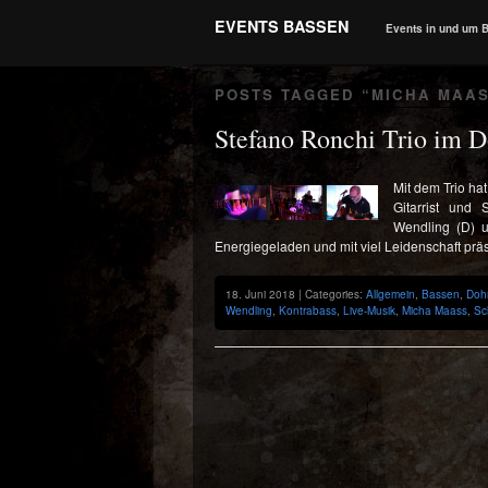
EVENTS BASSEN
Events in und um 
POSTS TAGGED “
MICHA MAA
Stefano Ronchi Trio im
Mit dem Trio ha
Gitarrist und 
Wendling (D) u
Energiegeladen und mit viel Leidenschaft präs
18. Juni 2018 | Categories:
Allgemein
,
Bassen
,
Doh
Wendling
,
Kontrabass
,
Live-Musik
,
Micha Maass
,
Sc