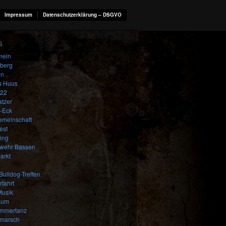
Impressum
Datenschutzerklärung – DSGVO
S
mein
berg
en
s Huus
22
atzer
-Eck
emeinschaft
est
ing
wehr Bassen
arkt
Bulldog-Treffen
rfahrt
Musik
aum
ommertanz
marsch