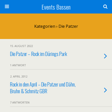
Events Bassen
Kategorien ›
Die Patzer
15. AUGUST 2022
Die Patzer – Rock im Dürings Park
1 ANTWORT
2. APRIL 2012
Rock in den April – Die Patzer und Dähn,
Bruhn & Schmitz GBR
7 ANTWORTEN