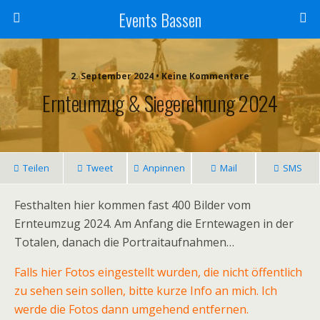
Events Bassen
2. September 2024 • Keine Kommentare
Ernteumzug & Siegerehrung 2024
Teilen
Tweet
Anpinnen
Mail
SMS
Festhalten hier kommen fast 400 Bilder vom
Ernteumzug 2024. Am Anfang die Erntewagen in der
Totalen, danach die Portraitaufnahmen…
Falls hier Fotos eingestellt wurden, die nicht öffentlich
zu sehen sein sollen, bitte kurze Info an mich. Ich
werde die Fotos dann umgehend entfernen.